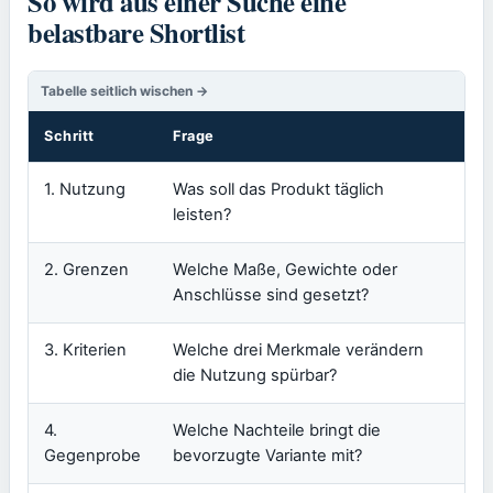
So wird aus einer Suche eine
belastbare Shortlist
Schritt
Frage
Er
1. Nutzung
Was soll das Produkt täglich
Ei
leisten?
ze
2. Grenzen
Welche Maße, Gewichte oder
Pro
Anschlüsse sind gesetzt?
pas
3. Kriterien
Welche drei Merkmale verändern
Ein
die Nutzung spürbar?
oh
4.
Welche Nachteile bringt die
Ei
Gegenprobe
bevorzugte Variante mit?
be